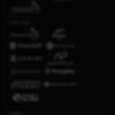
Crash Game
Arcade