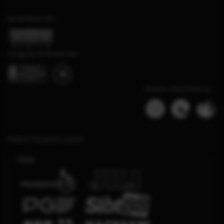
Bersertifikasi Dari
Tanggung Jawab Bermain
Browser Yang Didukung
Platform Penyedia Layanan
Slots