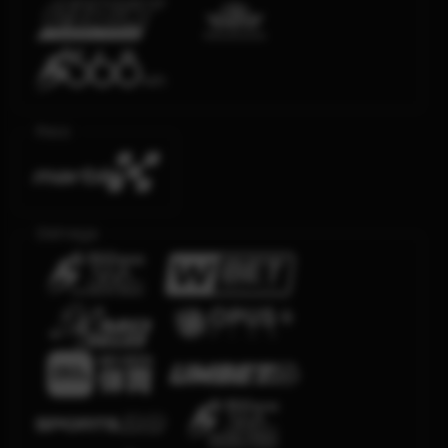
Race
Olahraga