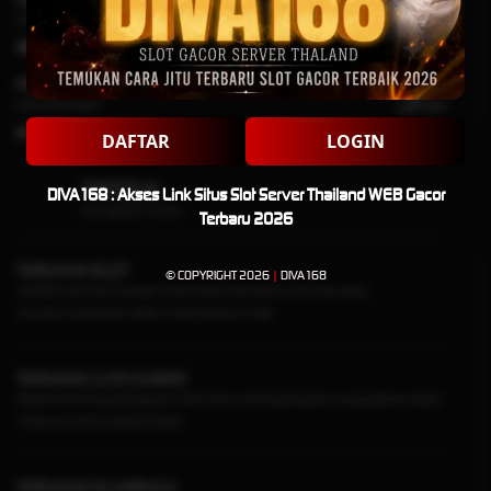
1
Min
Rata-Rata Waktu
5
PENARIKAN
Min
Rata-Rata Waktu
DAFTAR
LOGIN
PRODUK
DIVA168 : Akses Link Situs Slot Server Thailand WEB Gacor
Keunggulan Produk
Terbaru 2026
TARUHAN SLOT
© COPYRIGHT 2026
|
DIVA168
Fasilitator slot online dengan aneka ragam permainan memukau yang
mempermudah bettor dalam meraih jackpot mutlak
TARUHAN LIVE KASINO
Wadah favorit bagi berbagai provider terkemuka tingkat global, menghadirkan koleksi
variasi permainan paling lengkap
TARUHAN OLAHRAGA