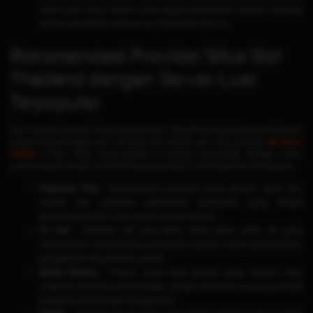
cepat serta solusi ramah untuk segala pertanyaan maupun kendala
seputar permainan slot server Thailand di situs ini.
Rekomendasi Provider Situs Slot
Thailand dengan Server Luar
Terpopuler
Demi mewujudkan pusat hiburan yang premium, DIVA168 telah berkolaborasi erat dengan
pengembang perangkat lunak top dunia serta menjadi agen resmi penyedia
slot server
thailand
di tahun 2026. Sinergi strategis ini menjamin ketersediaan berbagai macam
permainan gacor dengan winrate tertinggi yang sangat mudah ditaklukkan oleh siapapun.
Pragmatic Play
– Menawarkan portofolio game dengan ragam fitur
inovatif dan perkalian spektakuler (multiplier) yang sangat
direkomendasikan untuk panen jackpot harian.
PG Soft
– Memikat hati para bettor lewat sajian grafis 3D yang
memanjakan mata serta alur permainan dinamis untuk menghadirkan
pengalaman berjudi kelas wahid.
Spade Gaming
– Pilihan utama bagi pemain yang mencari ritme
volatilitas seimbang berbarengan dengan frekuensi turunnya jackpot
progresif yang sangat menggiurkan.